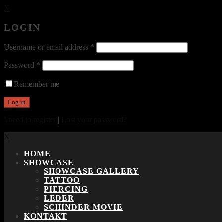
X
LOGIN
Username or email address
*
Password
*
Remember me
I need to register
|
Lost your password?
X
HOME
SHOWCASE
SHOWCASE GALLERY
TATTOO
PIERCING
LEDER
SCHINDER MOVIE
KONTAKT