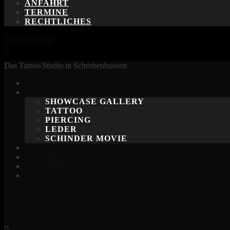
ANFAHRT
TERMINE
RECHTLICHES
Back to the top
X
Das Tattoo-Studio in Schrobenhausen
HOME
SHOWCASE
SHOWCASE GALLERY
TATTOO
PIERCING
LEDER
SCHINDER MOVIE
KONTAKT
ANFAHRT
TERMINE
RECHTLICHES